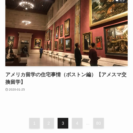
留学
アメリカ留学の住宅事情（ボストン編）【アメスマ交
換留学】
2020-01-25
1
2
3
4
...
80