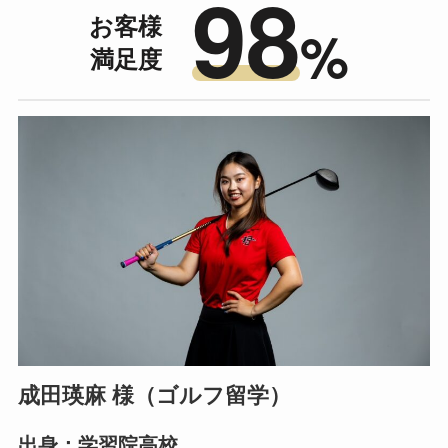
98
お客様
%
満足度
成田瑛麻 様（ゴルフ留学）
出身：学習院高校