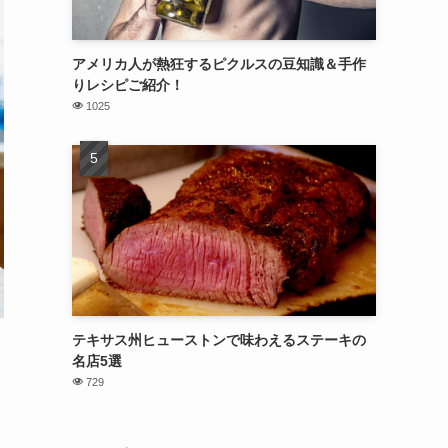
アメリカ人が熱狂するピクルスの豆知識＆手作
りレシピご紹介！
1025
テキサス州ヒューストンで味わえるステーキの
名店5選
729