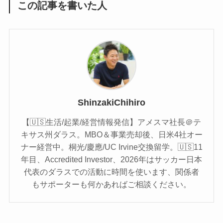
この記事を書いた人
ShinzakiChihiro
【🇺🇸生活/起業/経営情報発信】アメスマ社長＠テ
キサス州ダラス。MBO＆事業売却後、日米4社オー
ナー経営中。桐光/慶應/UC Irvine交換留学。🇺🇸11
年目、Accredited Investor、2026年はサッカー日本
代表のダラスでの活動に時間を使います、関係者
もサポーターも何かあればご相談ください。