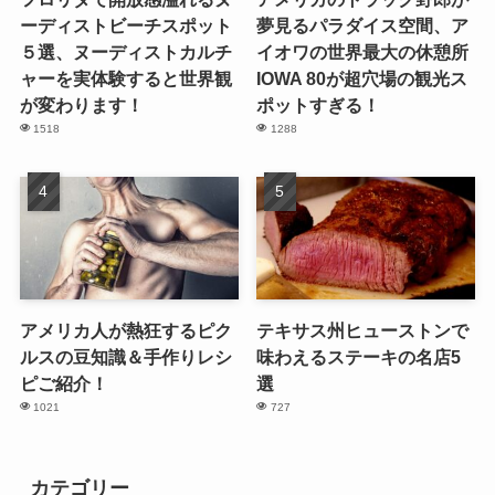
ーディストビーチスポット
夢見るパラダイス空間、ア
５選、ヌーディストカルチ
イオワの世界最大の休憩所
ャーを実体験すると世界観
IOWA 80が超穴場の観光ス
が変わります！
ポットすぎる！
1518
1288
アメリカ人が熱狂するピク
テキサス州ヒューストンで
ルスの豆知識＆手作りレシ
味わえるステーキの名店5
ピご紹介！
選
1021
727
カテゴリー