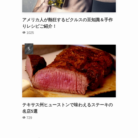
アメリカ人が熱狂するピクルスの豆知識＆手作
りレシピご紹介！
1025
テキサス州ヒューストンで味わえるステーキの
名店5選
729
。