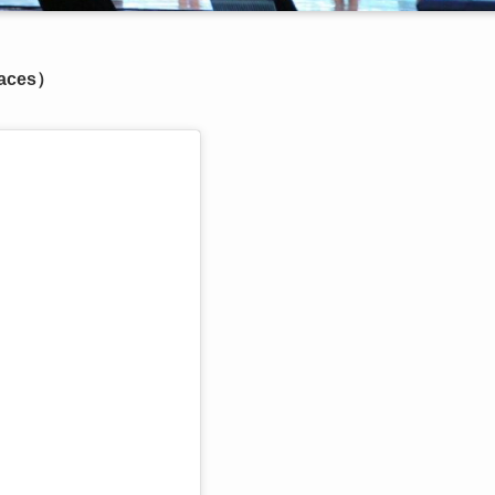
aces）