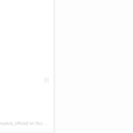
akoji_official)
on
Nov 11, 2017 at 7:36pm PST