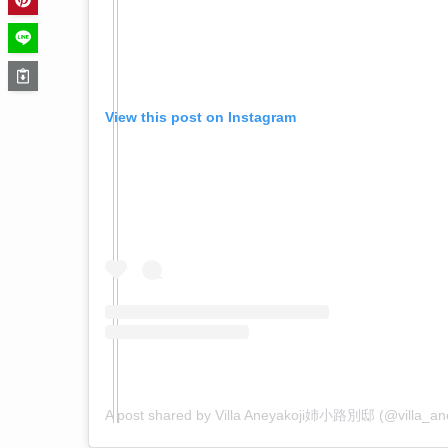
View this post on Instagram
A post shared by Villa Aneyakoji姉小路別邸 (@villa_aney