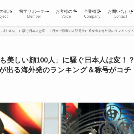
の流れ
留学サポーター
お客様の声
企業概要
お問い合わせ
oject
Member
Voice
Company
Contact
い顔100人」に騒ぐ日本人は変！？日米で影響力＆話題性に差が出る海外発のランキング
も美しい顔100人」に騒ぐ日本人は変！
が出る海外発のランキング＆称号がコチ