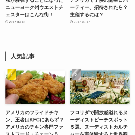
私が駐在することになった
アメリカで子供の誕生日パ
ニューヨーク州ウエストチ
ーティー、招待されたら？
ェスターはこんな街！
主催するには？
2017-03-18
2017-03-17
人気記事
アメリカのフライドチキ
フロリダで開放感溢れるヌ
ン、王者はKFCにあらず？
ーディストビーチスポット
アメリカのチキン専門ファ
５選、ヌーディストカルチ
ストフード・チェーン５
ャーを実体験すると世界観