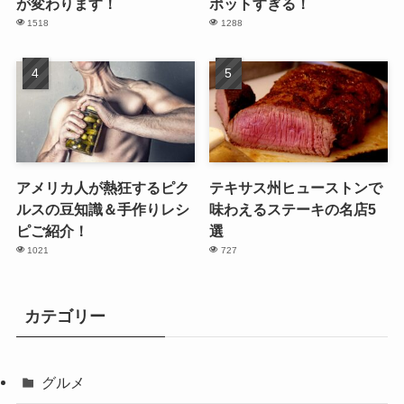
が変わります！
ポットすぎる！
1518
1288
アメリカ人が熱狂するピク
テキサス州ヒューストンで
ルスの豆知識＆手作りレシ
味わえるステーキの名店5
ピご紹介！
選
1021
727
カテゴリー
グルメ