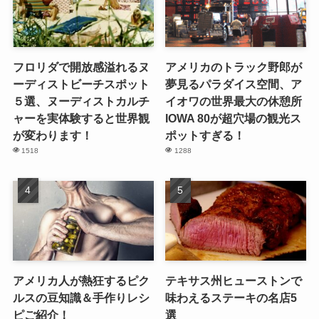
フロリダで開放感溢れるヌ
アメリカのトラック野郎が
ーディストビーチスポット
夢見るパラダイス空間、ア
５選、ヌーディストカルチ
イオワの世界最大の休憩所
ャーを実体験すると世界観
IOWA 80が超穴場の観光ス
が変わります！
ポットすぎる！
1518
1288
アメリカ人が熱狂するピク
テキサス州ヒューストンで
ルスの豆知識＆手作りレシ
味わえるステーキの名店5
ピご紹介！
選