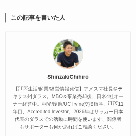
この記事を書いた人
ShinzakiChihiro
【🇺🇸生活/起業/経営情報発信】アメスマ社長＠テ
キサス州ダラス。MBO＆事業売却後、日米4社オー
ナー経営中。桐光/慶應/UC Irvine交換留学。🇺🇸11
年目、Accredited Investor、2026年はサッカー日本
代表のダラスでの活動に時間を使います、関係者
もサポーターも何かあればご相談ください。