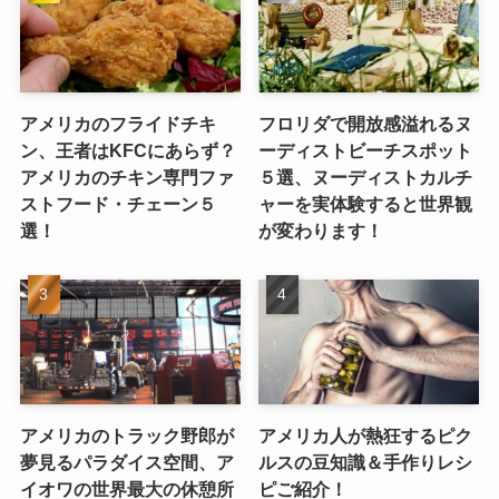
アメリカのフライドチキ
フロリダで開放感溢れるヌ
ン、王者はKFCにあらず？
ーディストビーチスポット
アメリカのチキン専門ファ
５選、ヌーディストカルチ
ストフード・チェーン５
ャーを実体験すると世界観
選！
が変わります！
アメリカのトラック野郎が
アメリカ人が熱狂するピク
夢見るパラダイス空間、ア
ルスの豆知識＆手作りレシ
イオワの世界最大の休憩所
ピご紹介！