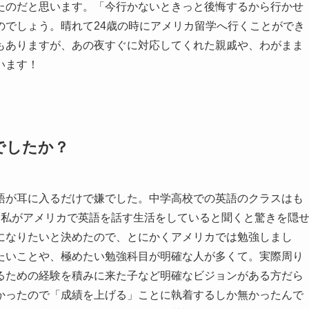
たのだと思います。「今行かないときっと後悔するから行かせ
のでしょう。晴れて24歳の時にアメリカ留学へ行くことができ
もありますが、あの夜すぐに対応してくれた親戚や、わがまま
います！
でしたか？
語が耳に入るだけで嫌でした。中学高校での英語のクラスはも
、私がアメリカで英語を話す生活をしていると聞くと驚きを隠
になりたいと決めたので、とにかくアメリカでは勉強しまし
たいことや、極めたい勉強科目が明確な人が多くて。実際周り
るための経験を積みに来た子など明確なビジョンがある方だら
かったので「成績を上げる」ことに執着するしか無かったんで