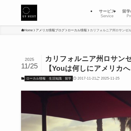
サービス
留学
Service
Pr
Home
アメリカ情報ブログ
ローカル情報
カリフォルニア州ロサンゼル
カリフォルニア州ロサンゼ
2025
11/25
【Youは何しにアメリカ
2017-11-21
2025-11-25
ローカル情報
生活知識
留学