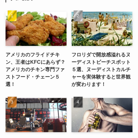
アメリカのフライドチキ
フロリダで開放感溢れるヌ
ン、王者はKFCにあらず？
ーディストビーチスポット
アメリカのチキン専門ファ
５選、ヌーディストカルチ
ストフード・チェーン５
ャーを実体験すると世界観
選！
が変わります！