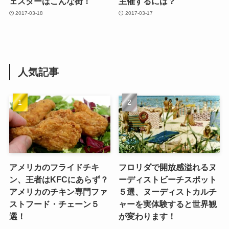
ェスターはこんな街！
主催するには？
2017-03-18
2017-03-17
人気記事
アメリカのフライドチキ
フロリダで開放感溢れるヌ
ン、王者はKFCにあらず？
ーディストビーチスポット
アメリカのチキン専門ファ
５選、ヌーディストカルチ
ストフード・チェーン５
ャーを実体験すると世界観
選！
が変わります！