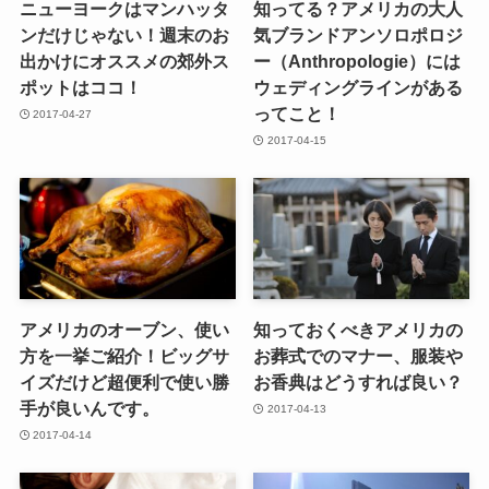
ニューヨークはマンハッタ
知ってる？アメリカの大人
ンだけじゃない！週末のお
気ブランドアンソロポロジ
出かけにオススメの郊外ス
ー（Anthropologie）には
ポットはココ！
ウェディングラインがある
ってこと！
2017-04-27
2017-04-15
アメリカのオーブン、使い
知っておくべきアメリカの
方を一挙ご紹介！ビッグサ
お葬式でのマナー、服装や
イズだけど超便利で使い勝
お香典はどうすれば良い？
手が良いんです。
2017-04-13
2017-04-14