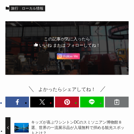
旅行
ローカル情報
この記事が気に入ったら
いいね または フォローしてね！
Follow Me
よかったらシェアしてね！
キッズが喜ぶワシントンDCのスミソニアン博物館８
選、世界の一流展示品が入場無料で拝める観光スポッ
トとは？