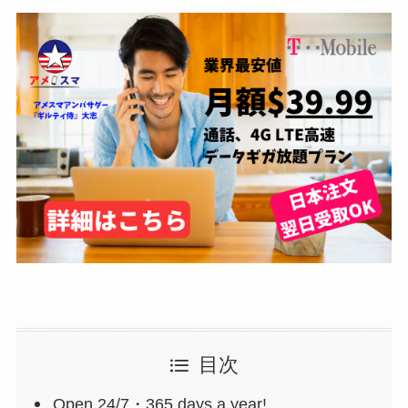
目次
Open 24/7・365 days a year!