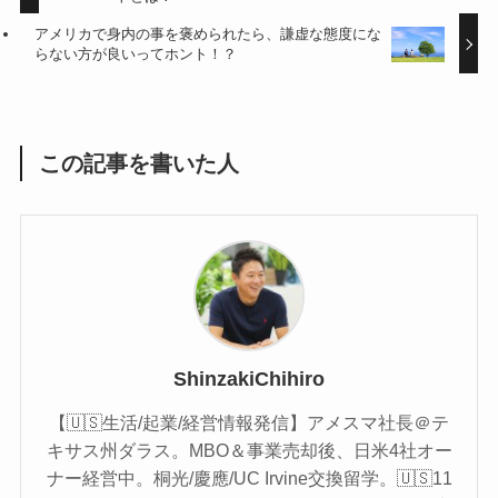
アメリカで身内の事を褒められたら、謙虚な態度にな
らない方が良いってホント！？
この記事を書いた人
ShinzakiChihiro
【🇺🇸生活/起業/経営情報発信】アメスマ社長＠テ
キサス州ダラス。MBO＆事業売却後、日米4社オー
ナー経営中。桐光/慶應/UC Irvine交換留学。🇺🇸11