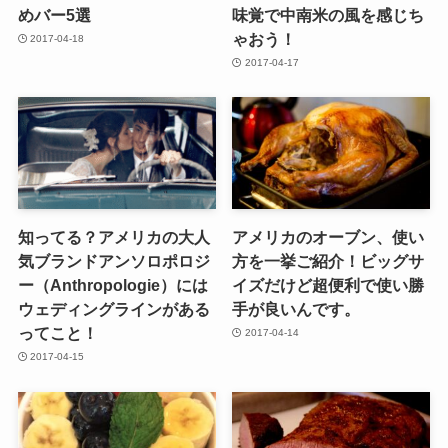
めバー5選
味覚で中南米の風を感じち
ゃおう！
2017-04-18
2017-04-17
知ってる？アメリカの大人
アメリカのオーブン、使い
気ブランドアンソロポロジ
方を一挙ご紹介！ビッグサ
ー（Anthropologie）には
イズだけど超便利で使い勝
ウェディングラインがある
手が良いんです。
ってこと！
2017-04-14
2017-04-15