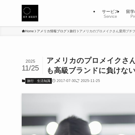
サービス
留学
Service
Pr
Home
アメリカ情報ブログ
旅行
アメリカのプロメイクさん愛用プチプ
アメリカのプロメイクさん
2025
11/25
も高級ブランドに負けな
2017-07-30
2025-11-25
旅行
生活知識