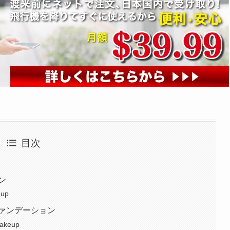
目次
ン
eup
ァンデーション
Makeup