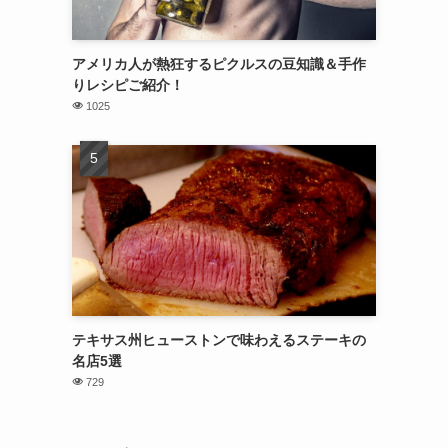
アメリカ人が熱狂するピクルスの豆知識＆手作
りレシピご紹介！
1025
テキサス州ヒューストンで味わえるステーキの
名店5選
729