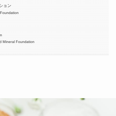
ション
 Foundation
on
d Mineral Foundation