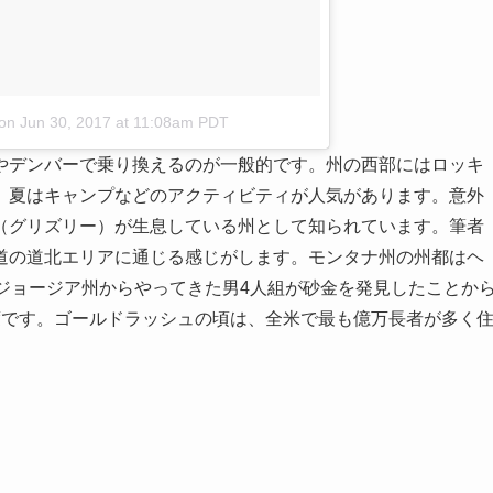
on
Jun 30, 2017 at 11:08am PDT
やデンバーで乗り換えるのが一般的です。州の西部にはロッキ
、夏はキャンプなどのアクティビティが人気があります。意外
（グリズリー）が生息している州として知られています。筆者
道の道北エリアに通じる感じがします。モンタナ州の州都はヘ
ジョージア州からやってきた男4人組が砂金を発見したことか
度です。ゴールドラッシュの頃は、全米で最も億万長者が多く
。