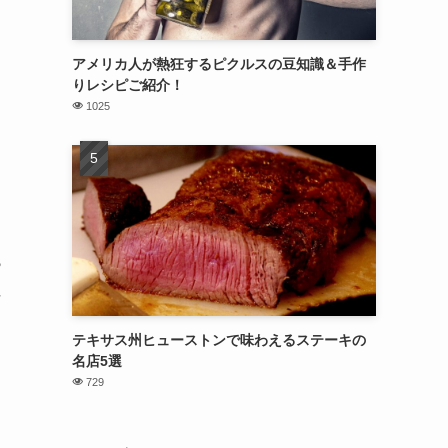
アメリカ人が熱狂するピクルスの豆知識＆手作
りレシピご紹介！
1025
ら
住
テキサス州ヒューストンで味わえるステーキの
名店5選
729