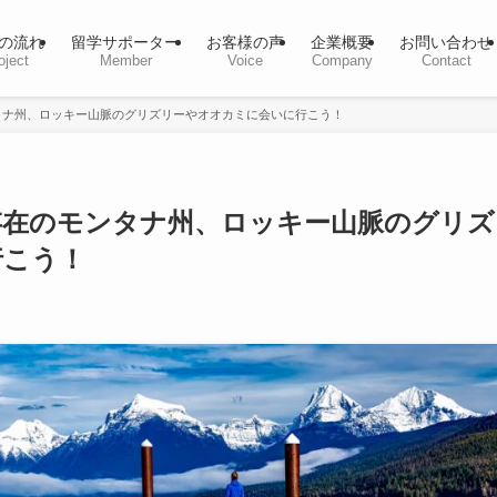
の流れ
留学サポーター
お客様の声
企業概要
お問い合わせ
oject
Member
Voice
Company
Contact
タナ州、ロッキー山脈のグリズリーやオオカミに会いに行こう！
存在のモンタナ州、ロッキー山脈のグリズ
行こう！