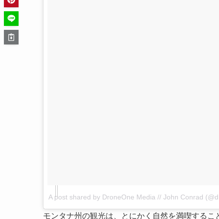
A post shared by DroneOne Media // John Conrad (@
モンタナ州の観光は、とにかく自然を満喫するこ