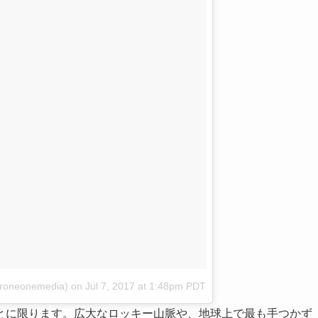
droneonemedia)
on
Jul 7, 2017 at 1:48pm PDT
とに限ります。広大なロッキー山脈や、地球上で最も手つかず