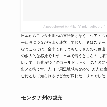
A post shared by Mike (@michaelbotha_)
日本からモンタナ州への直行便はなく、シアトル
ー山脈につながる山が連立しており、冬はスキー
なところでは、全米でもっともたくさんの灰色熊
の個人的な感覚ですが、日本で言うところの北海
レナで、19世紀後半のゴールドラッシュのときに
出来た街です。人口は周辺地域も含めて7万人程
む街として知られるほど金が採れたエリアでした
モンタナ州の観光