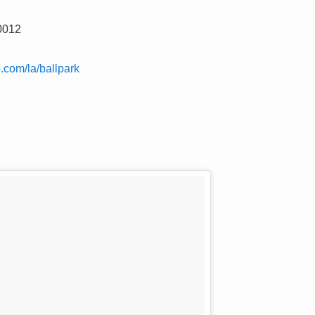
0012
.com/la/ballpark