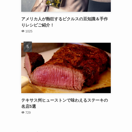
アメリカ人が熱狂するピクルスの豆知識＆手作
りレシピご紹介！
1025
テキサス州ヒューストンで味わえるステーキの
名店5選
729