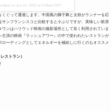
rlips)
on
Jun 22, 2015 at 3:36pm PDT
をくぐって通過します。中国風の獅子舞と太鼓がランナーを応
はサンフランシスコと比較すると小ぶりですが、美味しい飲茶
タウンはハリウッド映画の撮影場所として良く利用されていま
ン主演の映画『ラッシュアワー』の中で使われたレストランが
ボローディングとしてエネルギーを補給しに行くのもオススメ
ョウ・レストラン）
2