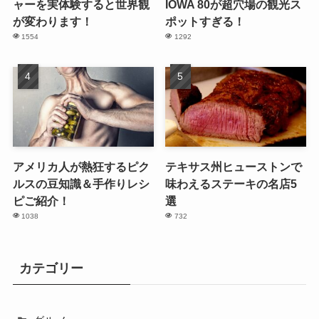
ャーを実体験すると世界観
IOWA 80が超穴場の観光ス
が変わります！
ポットすぎる！
1554
1292
アメリカ人が熱狂するピク
テキサス州ヒューストンで
ルスの豆知識＆手作りレシ
味わえるステーキの名店5
ピご紹介！
選
1038
732
カテゴリー