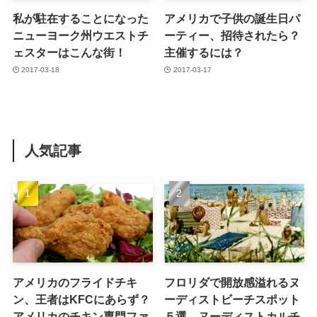
私が駐在することになった
アメリカで子供の誕生日パ
ニューヨーク州ウエストチ
ーティー、招待されたら？
ェスターはこんな街！
主催するには？
2017-03-18
2017-03-17
人気記事
アメリカのフライドチキ
フロリダで開放感溢れるヌ
ン、王者はKFCにあらず？
ーディストビーチスポット
アメリカのチキン専門ファ
５選、ヌーディストカルチ