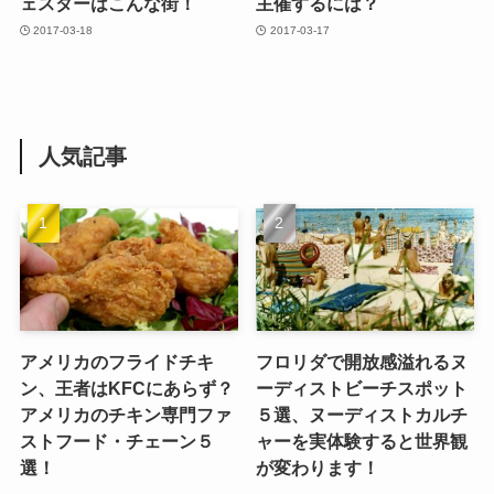
ェスターはこんな街！
主催するには？
2017-03-18
2017-03-17
人気記事
アメリカのフライドチキ
フロリダで開放感溢れるヌ
ン、王者はKFCにあらず？
ーディストビーチスポット
アメリカのチキン専門ファ
５選、ヌーディストカルチ
ストフード・チェーン５
ャーを実体験すると世界観
選！
が変わります！