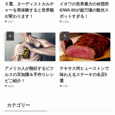
５選、ヌーディストカルチ
イオワの世界最大の休憩所
ャーを実体験すると世界観
IOWA 80が超穴場の観光ス
が変わります！
ポットすぎる！
1527
1291
アメリカ人が熱狂するピク
テキサス州ヒューストンで
ルスの豆知識＆手作りレシ
味わえるステーキの名店5
ピご紹介！
選
1025
730
カテゴリー