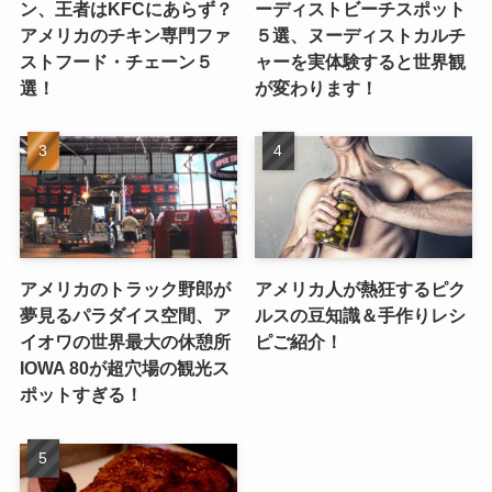
ン、王者はKFCにあらず？
ーディストビーチスポット
アメリカのチキン専門ファ
５選、ヌーディストカルチ
ストフード・チェーン５
ャーを実体験すると世界観
選！
が変わります！
アメリカのトラック野郎が
アメリカ人が熱狂するピク
夢見るパラダイス空間、ア
ルスの豆知識＆手作りレシ
イオワの世界最大の休憩所
ピご紹介！
IOWA 80が超穴場の観光ス
ポットすぎる！