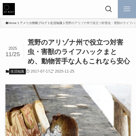
Home
アメリカ情報ブログ
生活知識
荒野のアリゾナ州で役立つ対害虫・害獣のライフハ
荒野のアリゾナ州で役立つ対害
2025
虫・害獣のライフハックまと
11/25
め、動物苦手な人もこれなら安心
2017-07-17
2025-11-25
生活知識