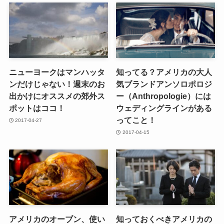
ニューヨークはマンハッタ
知ってる？アメリカの大人
ンだけじゃない！週末のお
気ブランドアンソロポロジ
出かけにオススメの郊外ス
ー（Anthropologie）には
ポットはココ！
ウェディングラインがある
ってこと！
2017-04-27
2017-04-15
アメリカのオーブン、使い
知っておくべきアメリカの