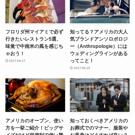
フロリダ州マイアミで必ず
知ってる？アメリカの大人
行きたいレストラン5選、
気ブランドアンソロポロジ
味覚で中南米の風を感じち
ー（Anthropologie）には
ゃおう！
ウェディングラインがある
ってこと！
2017-04-17
2017-04-15
アメリカのオーブン、使い
知っておくべきアメリカの
方を一挙ご紹介！ビッグサ
お葬式でのマナー、服装や
イズだけど超便利で使い勝
お香典はどうすれば良い？