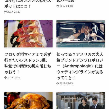
出かけにオススメの郊外ス
めバー5選
ポットはココ！
2017-04-18
2017-04-27
フロリダ州マイアミで必ず
知ってる？アメリカの大人
行きたいレストラン5選、
気ブランドアンソロポロジ
味覚で中南米の風を感じち
ー（Anthropologie）には
ゃおう！
ウェディングラインがある
ってこと！
2017-04-17
2017-04-15