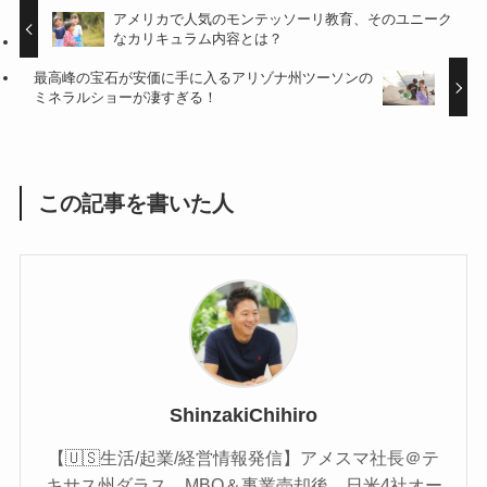
アメリカで人気のモンテッソーリ教育、そのユニーク
なカリキュラム内容とは？
最高峰の宝石が安価に手に入るアリゾナ州ツーソンの
ミネラルショーが凄すぎる！
この記事を書いた人
ShinzakiChihiro
【🇺🇸生活/起業/経営情報発信】アメスマ社長＠テ
キサス州ダラス。MBO＆事業売却後、日米4社オー