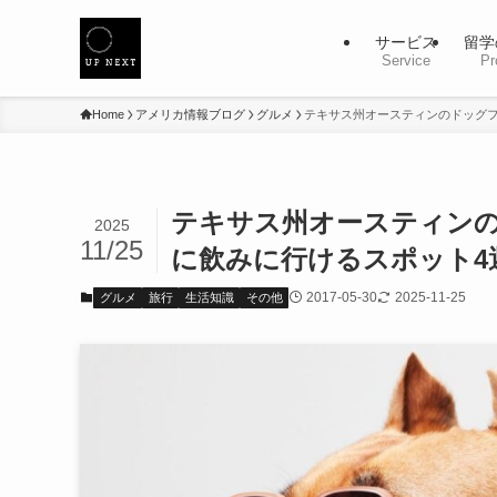
サービス
留学
Service
Pr
Home
アメリカ情報ブログ
グルメ
テキサス州オースティンのドッグ
テキサス州オースティン
2025
11/25
に飲みに行けるスポット4
2017-05-30
2025-11-25
グルメ
旅行
生活知識
その他