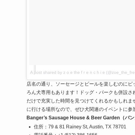
A post shared by z o e the f r e n c h i e (@zoe_the_fr
店名の通り、ソーセージとビールを楽しむのにピ
ろん犬専用もあります！ドッグ・パークも併設さ
だけで充実した時間を見つけてくれるかもしれま
に行ける場所なので、ぜひ犬関連のイベントに参
Banger’s Sausage House & Beer 
住所：79 & 81 Rainey St, Austin, TX 78701