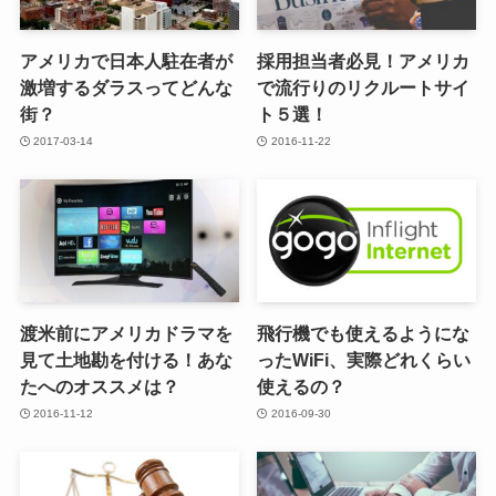
アメリカで日本人駐在者が
採用担当者必見！アメリカ
激増するダラスってどんな
で流行りのリクルートサイ
街？
ト５選！
2017-03-14
2016-11-22
渡米前にアメリカドラマを
飛行機でも使えるようにな
見て土地勘を付ける！あな
ったWiFi、実際どれくらい
たへのオススメは？
使えるの？
2016-11-12
2016-09-30