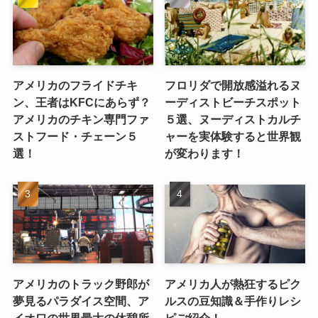
アメリカのフライドチキ
フロリダで開放感溢れるヌ
ン、王者はKFCにあらず？
ーディストビーチスポット
アメリカのチキン専門ファ
５選、ヌーディストカルチ
ストフード・チェーン５
ャーを実体験すると世界観
選！
が変わります！
アメリカのトラック野郎が
アメリカ人が熱狂するピク
夢見るパラダイス空間、ア
ルスの豆知識＆手作りレシ
イオワの世界最大の休憩所
ピご紹介！