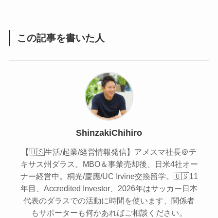
この記事を書いた人
ShinzakiChihiro
【🇺🇸生活/起業/経営情報発信】アメスマ社長＠テ
キサス州ダラス。MBO＆事業売却後、日米4社オー
ナー経営中。桐光/慶應/UC Irvine交換留学。🇺🇸11
年目、Accredited Investor、2026年はサッカー日本
代表のダラスでの活動に時間を使います、関係者
もサポーターも何かあればご相談ください。