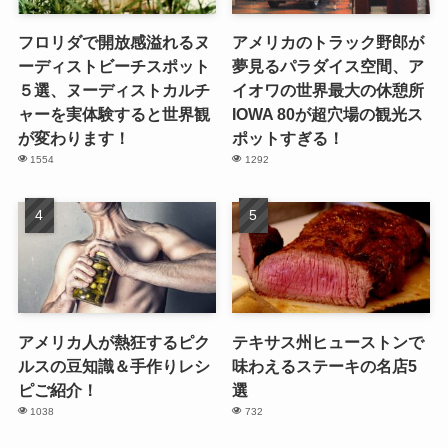
フロリダで開放感溢れるヌ
アメリカのトラック野郎が
ーディストビーチスポット
夢見るパラダイス空間、ア
５選、ヌーディストカルチ
イオワの世界最大の休憩所
ャーを実体験すると世界観
IOWA 80が超穴場の観光ス
が変わります！
ポットすぎる！
1554
1292
アメリカ人が熱狂するピク
テキサス州ヒューストンで
ルスの豆知識＆手作りレシ
味わえるステーキの名店5
ピご紹介！
選
1038
732