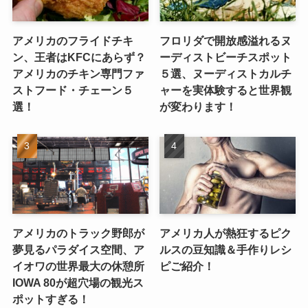
アメリカのフライドチキ
フロリダで開放感溢れるヌ
ン、王者はKFCにあらず？
ーディストビーチスポット
アメリカのチキン専門ファ
５選、ヌーディストカルチ
ストフード・チェーン５
ャーを実体験すると世界観
選！
が変わります！
アメリカのトラック野郎が
アメリカ人が熱狂するピク
夢見るパラダイス空間、ア
ルスの豆知識＆手作りレシ
イオワの世界最大の休憩所
ピご紹介！
IOWA 80が超穴場の観光ス
ポットすぎる！