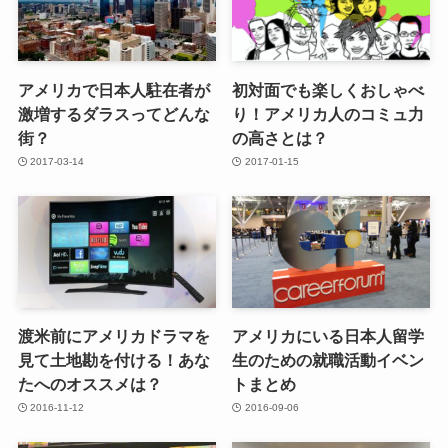
アメリカで日本人駐在者が
初対面でも楽しくおしゃべ
激増するダラスってどんな
り！アメリカ人のコミュ力
街？
の高さとは？
2017-03-14
2017-01-15
渡米前にアメリカドラマを
アメリカにいる日本人留学
見て土地勘を付ける！あな
生のための就職活動イベン
たへのオススメは？
トまとめ
2016-11-12
2016-09-06