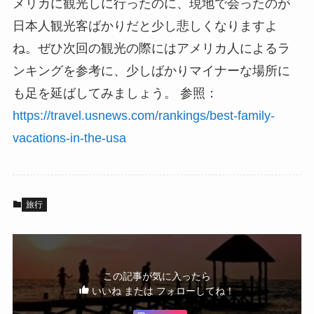
メリカに観光しに行ったのに、現地で会ったのが
日本人観光客ばかりだと少し悲しくなりますよ
ね。ぜひ次回の観光の際にはアメリカ人によるラ
ンキングを参考に、少しばかりマイナーな場所に
も足を延ばしてみましょう。 参照：
https://travel.usnews.com/rankings/best-family-
vacations-in-the-usa
旅行
この記事が気に入ったら
いいね または フォローしてね！