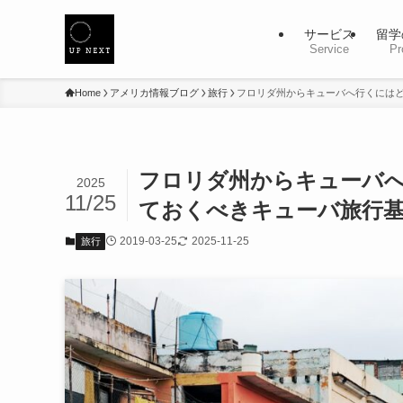
サービス
留学
Service
Pr
Home
アメリカ情報ブログ
旅行
フロリダ州からキューバへ行くには
フロリダ州からキューバ
2025
11/25
ておくべきキューバ旅行
2019-03-25
2025-11-25
旅行