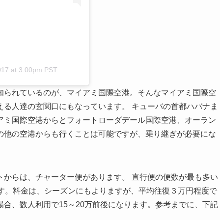
017 at 3:00pm PST
知られているのが、マイアミ国際空港。そんなマイアミ国際空
える人達の玄関口にもなっています。 キューバの首都ハバナま
アミ国際空港からとフォートローダデール国際空港、オーラン
の他の空港からも行くことは可能ですが、乗り継ぎが必要にな
トからは、チャーター便があります。 直行便の便数が最も多い
ます。料金は、シーズンにもよりますが、平均往復３万円程度で
合、数人利用で15～20万前後になります。参考までに、下記