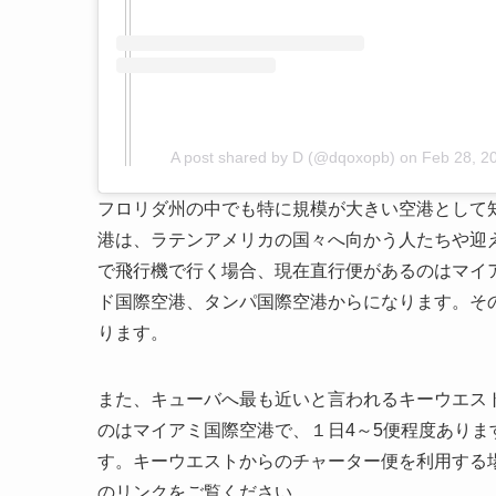
A post shared by D (@dqoxopb)
on
Feb 28, 2
フロリダ州の中でも特に規模が大きい空港として
港は、ラテンアメリカの国々へ向かう人たちや迎
で飛行機で行く場合、現在直行便があるのはマイ
ド国際空港、タンパ国際空港からになります。そ
ります。
また、キューバへ最も近いと言われるキーウエス
のはマイアミ国際空港で、１日4～5便程度あり
す。キーウエストからのチャーター便を利用する場
のリンクをご覧ください。