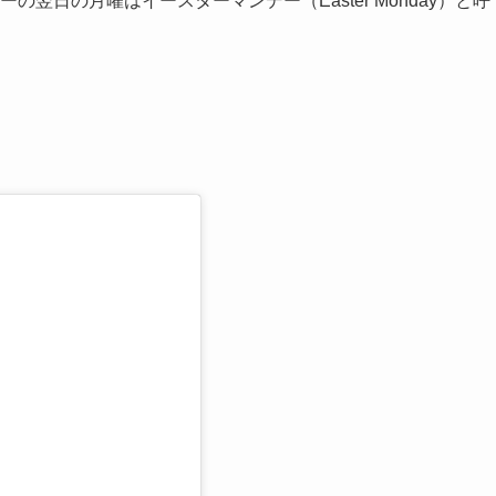
ターの翌日の月曜はイースターマンデー（Easter Monday）と呼