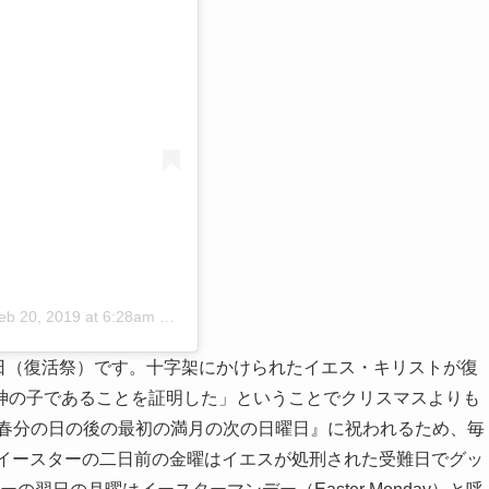
eb 20, 2019 at 6:28am PST
の祭日（復活祭）です。十字架にかけられたイエス・キリストが復
神の子であることを証明した」ということでクリスマスよりも
『春分の日の後の最初の満月の次の日曜日』に祝われるため、毎
た、イースターの二日前の金曜はイエスが処刑された受難日でグッ