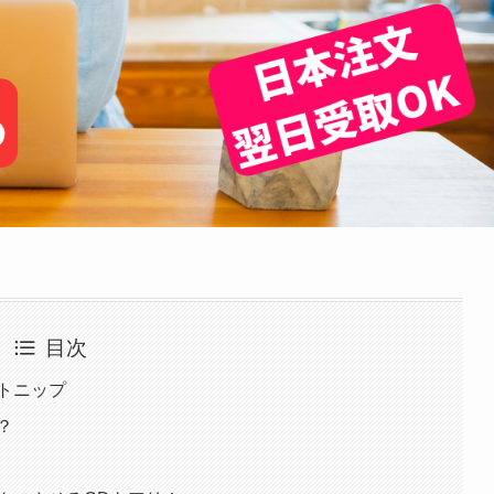
目次
トニップ
？