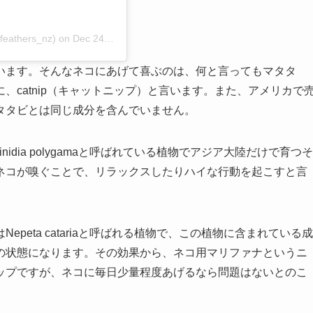
feathers_nz)
on
Dec 24, 2018 at 2:52pm PST
います。そんなネコにあげて喜ぶのは、何と言ってもマタタ
、catnip（キャットニップ）と言います。また、アメリカで
タタビとは同じ成分を含んでいません。
idia polygamaと呼ばれている植物でアジア大陸だけで育つそ
ネコが嗅ぐことで、リラックスしたりハイな行動を起こすと言
peta catariaと呼ばれる植物で、この植物に含まれている成
の状態になります。その効果から、ネコ用マリファナというニ
ップですが、ネコに毎日少量程度あげるなら問題はないとのこ