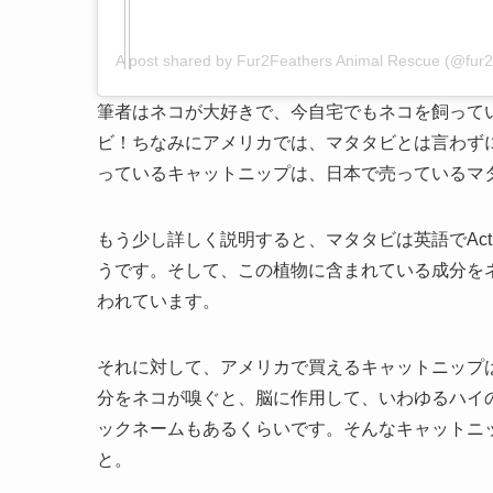
A post shared by Fur2Feathers Animal Rescue (@fur2
筆者はネコが大好きで、今自宅でもネコを飼って
ビ！ちなみにアメリカでは、マタタビとは言わずに
っているキャットニップは、日本で売っているマ
もう少し詳しく説明すると、マタタビは英語でActin
うです。そして、この植物に含まれている成分を
われています。
それに対して、アメリカで買えるキャットニップはNe
分をネコが嗅ぐと、脳に作用して、いわゆるハイ
ックネームもあるくらいです。そんなキャットニ
と。