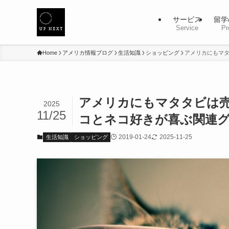
サービス
留学
Service
Pr
Home
アメリカ情報ブログ
生活知識
ショッピング
アメリカにもマ
アメリカにもマタタビは
2025
11/25
コとネコ好きが喜ぶ関連
2019-01-24
2025-11-25
生活知識
ショッピング