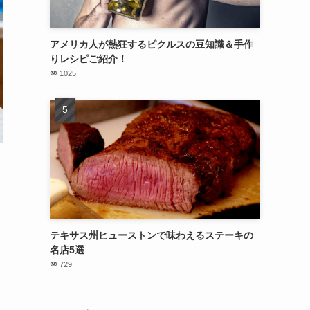
アメリカ人が熱狂するピクルスの豆知識＆手作
りレシピご紹介！
1025
テキサス州ヒューストンで味わえるステーキの
名店5選
729