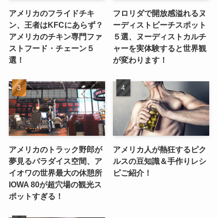
アメリカのフライドチキ
フロリダで開放感溢れるヌ
ン、王者はKFCにあらず？
ーディストビーチスポット
アメリカのチキン専門ファ
５選、ヌーディストカルチ
ストフード・チェーン５
ャーを実体験すると世界観
選！
が変わります！
アメリカのトラック野郎が
アメリカ人が熱狂するピク
夢見るパラダイス空間、ア
ルスの豆知識＆手作りレシ
イオワの世界最大の休憩所
ピご紹介！
IOWA 80が超穴場の観光ス
ポットすぎる！