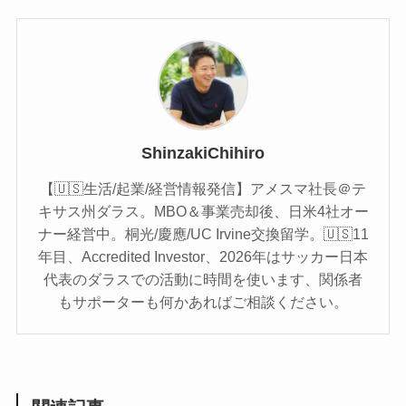
ShinzakiChihiro
【🇺🇸生活/起業/経営情報発信】アメスマ社長＠テ
キサス州ダラス。MBO＆事業売却後、日米4社オー
ナー経営中。桐光/慶應/UC Irvine交換留学。🇺🇸11
年目、Accredited Investor、2026年はサッカー日本
代表のダラスでの活動に時間を使います、関係者
もサポーターも何かあればご相談ください。