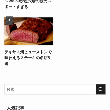
IOWA 80が超穴場の観光ス
ポットすぎる！
テキサス州ヒューストンで
味わえるステーキの名店5
選
人気記事