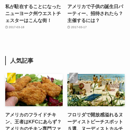
私が駐在することになった
アメリカで子供の誕生日パ
ニューヨーク州ウエストチ
ーティー、招待されたら？
ェスターはこんな街！
主催するには？
2017-03-18
2017-03-17
人気記事
アメリカのフライドチキ
フロリダで開放感溢れるヌ
ン、王者はKFCにあらず？
ーディストビーチスポット
アメリカのチキン専門ファ
５選、ヌーディストカルチ