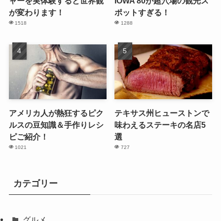
ャーを実体験すると世界観
IOWA 80が超穴場の観光ス
が変わります！
ポットすぎる！
1518
1288
アメリカ人が熱狂するピク
テキサス州ヒューストンで
ルスの豆知識＆手作りレシ
味わえるステーキの名店5
ピご紹介！
選
1021
727
カテゴリー
グルメ