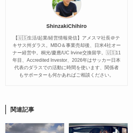
ShinzakiChihiro
【🇺🇸生活/起業/経営情報発信】アメスマ社長＠テ
キサス州ダラス。MBO＆事業売却後、日米4社オー
ナー経営中。桐光/慶應/UC Irvine交換留学。🇺🇸11
年目、Accredited Investor、2026年はサッカー日本
代表のダラスでの活動に時間を使います、関係者
もサポーターも何かあればご相談ください。
関連記事