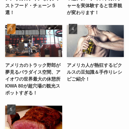
ストフード・チェーン５
ャーを実体験すると世界観
選！
が変わります！
アメリカのトラック野郎が
アメリカ人が熱狂するピク
夢見るパラダイス空間、ア
ルスの豆知識＆手作りレシ
イオワの世界最大の休憩所
ピご紹介！
IOWA 80が超穴場の観光ス
ポットすぎる！