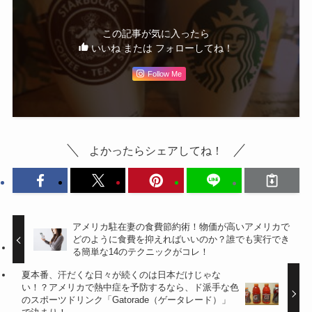
この記事が気に入ったら
いいね または フォローしてね！
Follow Me
よかったらシェアしてね！
アメリカ駐在妻の食費節約術！物価が高いアメリカで
どのように食費を抑えればいいのか？誰でも実行でき
る簡単な14のテクニックがコレ！
夏本番、汗だくな日々が続くのは日本だけじゃな
い！？アメリカで熱中症を予防するなら、ド派手な色
のスポーツドリンク「Gatorade（ゲータレード）」