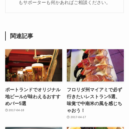
もサポーターも何かあればご相談ください。
関連記事
ポートランドでオリジナル
フロリダ州マイアミで必ず
地ビールが味わえるおすす
行きたいレストラン5選、
めバー5選
味覚で中南米の風を感じち
ゃおう！
2017-04-18
2017-04-17