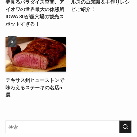
夢見るパラダイス空間、ア
ルスの豆知識＆手作りレシ
イオワの世界最大の休憩所
ピご紹介！
IOWA 80が超穴場の観光ス
ポットすぎる！
テキサス州ヒューストンで
味わえるステーキの名店5
選