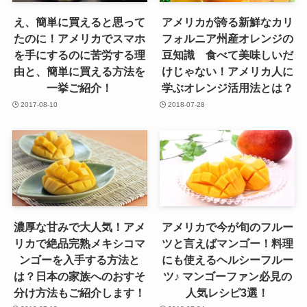
え、簡単に買えると思って
アメリカが誇る新鮮なカリ
たのに！アメリカでスマホ
フォルニア州産オレンジの
を手にするのに苦労する理
豆知識 食べて美味しいだ
由と、簡単に買える方法を
けじゃない！アメリカ人に
一挙ご紹介！
学ぶオレンジ活用法とは？
2017-08-10
2018-07-28
濃厚な甘みで大人気！アメ
アメリカで今が旬のフルー
リカで絶品完熟メキシコマ
ツと言えばマンゴー！料理
ンゴーを入手する方法と
にも使えるヘルシーフルー
は？日本の家族へのおすそ
ツ♪ マンゴーファン必見の
分け方法もご紹介します！
人気レシピ3選！