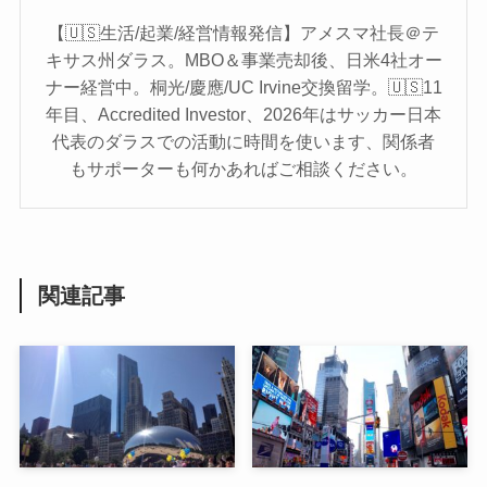
【🇺🇸生活/起業/経営情報発信】アメスマ社長＠テ
キサス州ダラス。MBO＆事業売却後、日米4社オー
ナー経営中。桐光/慶應/UC Irvine交換留学。🇺🇸11
年目、Accredited Investor、2026年はサッカー日本
代表のダラスでの活動に時間を使います、関係者
もサポーターも何かあればご相談ください。
関連記事