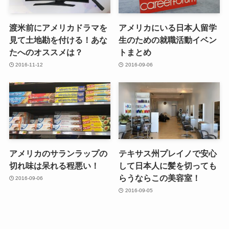
渡米前にアメリカドラマを
アメリカにいる日本人留学
見て土地勘を付ける！あな
生のための就職活動イベン
たへのオススメは？
トまとめ
2016-11-12
2016-09-06
アメリカのサランラップの
テキサス州プレイノで安心
切れ味は呆れる程悪い！
して日本人に髪を切っても
らうならこの美容室！
2016-09-06
2016-09-05