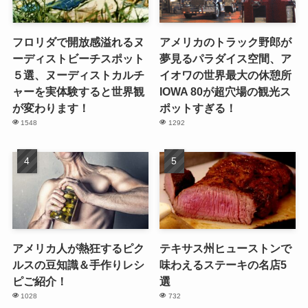
フロリダで開放感溢れるヌ
アメリカのトラック野郎が
ーディストビーチスポット
夢見るパラダイス空間、ア
５選、ヌーディストカルチ
イオワの世界最大の休憩所
ャーを実体験すると世界観
IOWA 80が超穴場の観光ス
が変わります！
ポットすぎる！
1548
1292
アメリカ人が熱狂するピク
テキサス州ヒューストンで
ルスの豆知識＆手作りレシ
味わえるステーキの名店5
ピご紹介！
選
1028
732