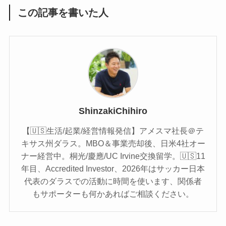
この記事を書いた人
ShinzakiChihiro
【🇺🇸生活/起業/経営情報発信】アメスマ社長＠テ
キサス州ダラス。MBO＆事業売却後、日米4社オー
ナー経営中。桐光/慶應/UC Irvine交換留学。🇺🇸11
年目、Accredited Investor、2026年はサッカー日本
代表のダラスでの活動に時間を使います、関係者
もサポーターも何かあればご相談ください。