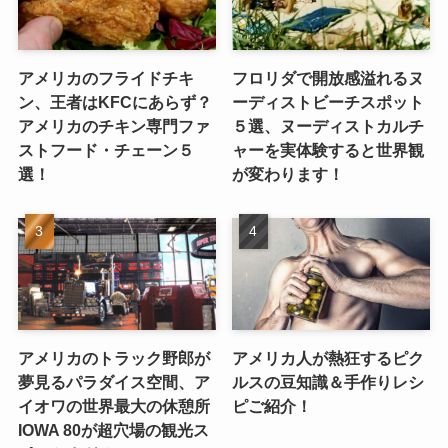
アメリカのフライドチキ
フロリダで開放感溢れるヌ
ン、王者はKFCにあらず？
ーディストビーチスポット
アメリカのチキン専門ファ
５選、ヌーディストカルチ
ストフード・チェーン５
ャーを実体験すると世界観
選！
が変わります！
アメリカのトラック野郎が
アメリカ人が熱狂するピク
夢見るパラダイス空間、ア
ルスの豆知識＆手作りレシ
イオワの世界最大の休憩所
ピご紹介！
IOWA 80が超穴場の観光ス