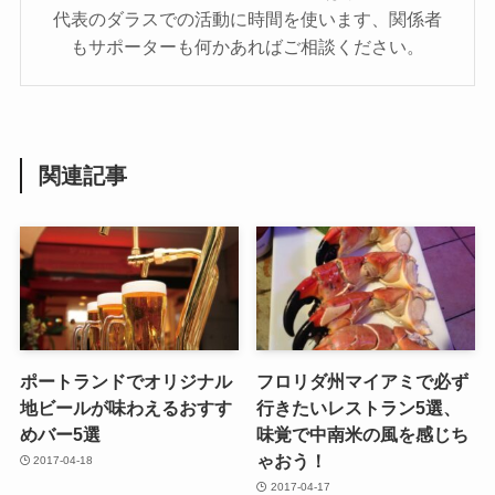
代表のダラスでの活動に時間を使います、関係者
もサポーターも何かあればご相談ください。
関連記事
ポートランドでオリジナル
フロリダ州マイアミで必ず
地ビールが味わえるおすす
行きたいレストラン5選、
めバー5選
味覚で中南米の風を感じち
ゃおう！
2017-04-18
2017-04-17