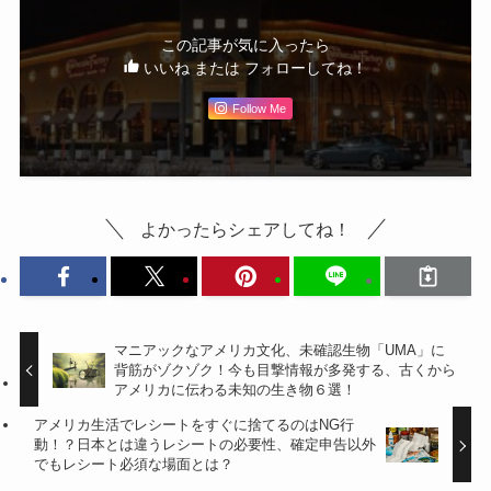
この記事が気に入ったら
いいね または フォローしてね！
Follow Me
よかったらシェアしてね！
マニアックなアメリカ文化、未確認生物「UMA」に
背筋がゾクゾク！今も目撃情報が多発する、古くから
アメリカに伝わる未知の生き物６選！
アメリカ生活でレシートをすぐに捨てるのはNG行
動！？日本とは違うレシートの必要性、確定申告以外
でもレシート必須な場面とは？