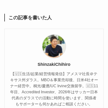
この記事を書いた人
ShinzakiChihiro
【🇺🇸生活/起業/経営情報発信】アメスマ社長＠テ
キサス州ダラス。MBO＆事業売却後、日米4社オー
ナー経営中。桐光/慶應/UC Irvine交換留学。🇺🇸11
年目、Accredited Investor、2026年はサッカー日本
代表のダラスでの活動に時間を使います、関係者
もサポーターも何かあればご相談ください。