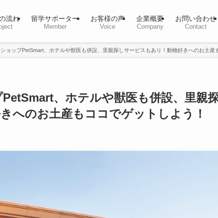
の流れ
留学サポーター
お客様の声
企業概要
お問い合わせ
oject
Member
Voice
Company
Contact
ショップPetSmart、ホテルや獣医も併設、里親探しサービスもあり！動物好きへのお土
etSmart、ホテルや獣医も併設、里親
好きへのお土産もココでゲットしよう！