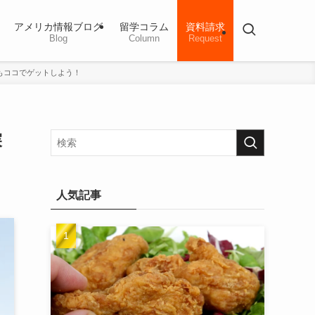
アメリカ情報ブログ
留学コラム
資料請求
Blog
Column
Request
産もココでゲットしよう！
探
人気記事