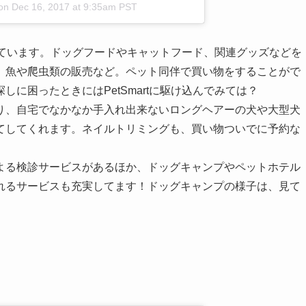
on
Dec 16, 2017 at 9:35am PST
行っています。ドッグフードやキャットフード、関連グッズなどを
、魚や爬虫類の販売など。ペット同伴で買い物をすることがで
に困ったときにはPetSmartに駆け込んでみては？
り、自宅でなかなか手入れ出来ないロングヘアーの犬や大型犬
てしてくれます。ネイルトリミングも、買い物ついでに予約な
。
よる検診サービスがあるほか、ドッグキャンプやペットホテル
れるサービスも充実してます！ドッグキャンプの様子は、見て