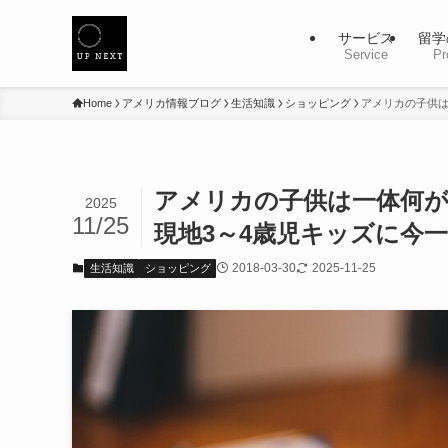
サービス
留学
Service
Pr
Home
アメリカ情報ブログ
生活知識
ショッピング
アメリカの子供は
アメリカの子供は一体何
2025
11/25
現地3～4歳児キッズに今
2018-03-30
2025-11-25
生活知識
ショッピング