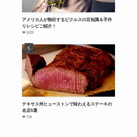
アメリカ人が熱狂するピクルスの豆知識＆手作
りレシピご紹介！
1025
テキサス州ヒューストンで味わえるステーキの
名店5選
729