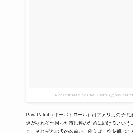
A post shared by PAW Patrol (@pawpatrol
Paw Patrol（ポーパトロール）はアメリカの
達がそれぞれ困った市民達のために助けるという
も、それぞれの犬の名前が、例えば、空を飛ぶこと