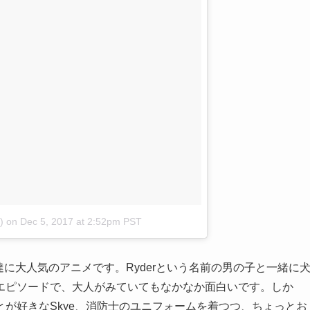
)
on
Dec 5, 2017 at 2:52pm PST
子供達に大人気のアニメです。Ryderという名前の男の子と一緒に
エピソードで、大人がみていてもなかなか面白いです。しか
が好きなSkye、消防士のユニフォームを着つつ、ちょっとお