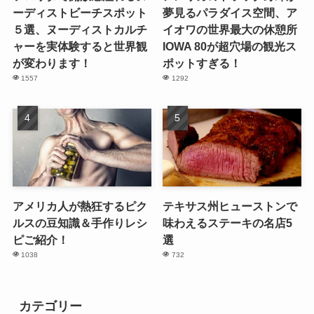
ーディストビーチスポット
夢見るパラダイス空間、ア
５選、ヌーディストカルチ
イオワの世界最大の休憩所
ャーを実体験すると世界観
IOWA 80が超穴場の観光ス
が変わります！
ポットすぎる！
1557
1292
アメリカ人が熱狂するピク
テキサス州ヒューストンで
ルスの豆知識＆手作りレシ
味わえるステーキの名店5
ピご紹介！
選
1038
732
カテゴリー