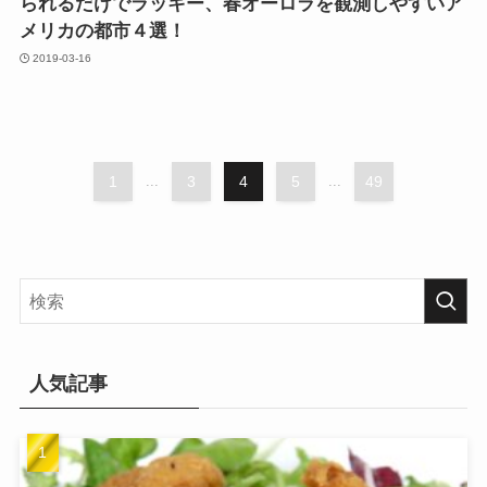
られるだけでラッキー、春オーロラを観測しやすいア
メリカの都市４選！
2019-03-16
1
...
3
4
5
...
49
人気記事