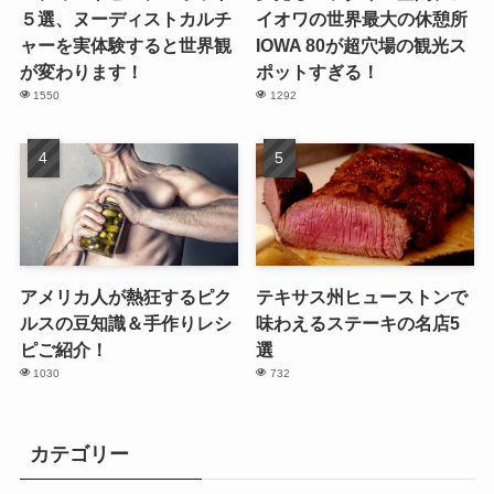
５選、ヌーディストカルチ
イオワの世界最大の休憩所
ャーを実体験すると世界観
IOWA 80が超穴場の観光ス
が変わります！
ポットすぎる！
1550
1292
アメリカ人が熱狂するピク
テキサス州ヒューストンで
ルスの豆知識＆手作りレシ
味わえるステーキの名店5
ピご紹介！
選
1030
732
カテゴリー