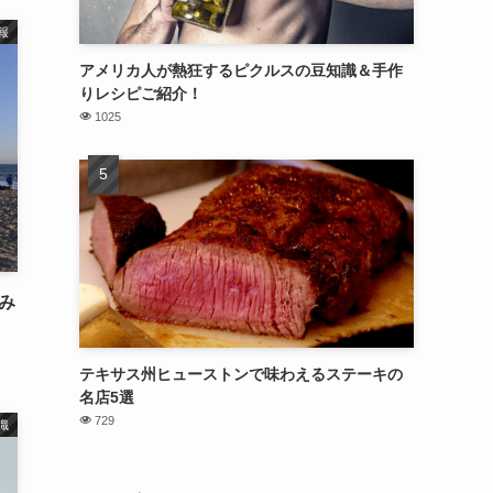
報
アメリカ人が熱狂するピクルスの豆知識＆手作
りレシピご紹介！
1025
住み
テキサス州ヒューストンで味わえるステーキの
名店5選
729
識