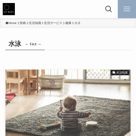
Home
投稿
生活知識
生活サービス
健康
水泳
水泳
– tax –
生活知識