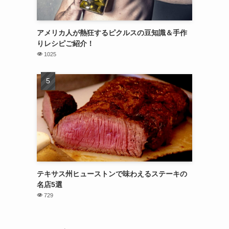
アメリカ人が熱狂するピクルスの豆知識＆手作
りレシピご紹介！
1025
テキサス州ヒューストンで味わえるステーキの
名店5選
729