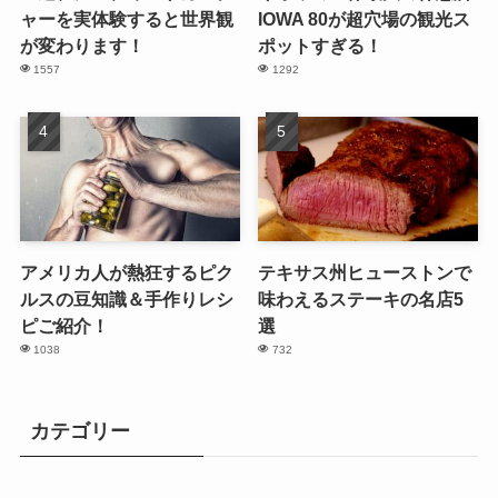
ャーを実体験すると世界観
IOWA 80が超穴場の観光ス
が変わります！
ポットすぎる！
1557
1292
アメリカ人が熱狂するピク
テキサス州ヒューストンで
ルスの豆知識＆手作りレシ
味わえるステーキの名店5
ピご紹介！
選
1038
732
カテゴリー