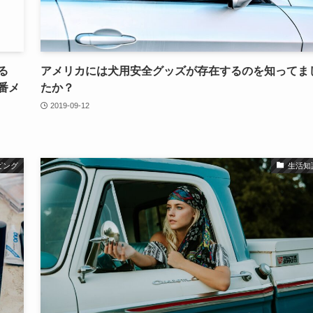
る
アメリカには犬用安全グッズが存在するのを知ってま
番メ
たか？
2019-09-12
ピング
生活知