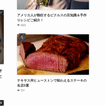
グ
アメリカ人が熱狂するピクルスの豆知識＆手作
りレシピご紹介！
1021
オ
と
テキサス州ヒューストンで味わえるステーキの
名店5選
727
識