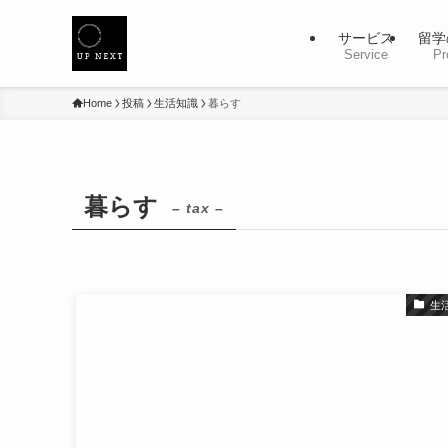
サービス
留学
Service
Pr
Home
投稿
生活知識
暮らす
暮らす
– tax –
生