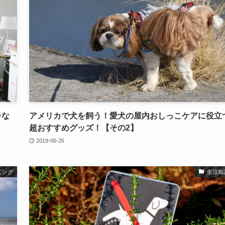
レな
アメリカで犬を飼う！愛犬の屋内おしっこケアに役立
超おすすめグッズ！【その2】
2019-06-26
ピング
生活知