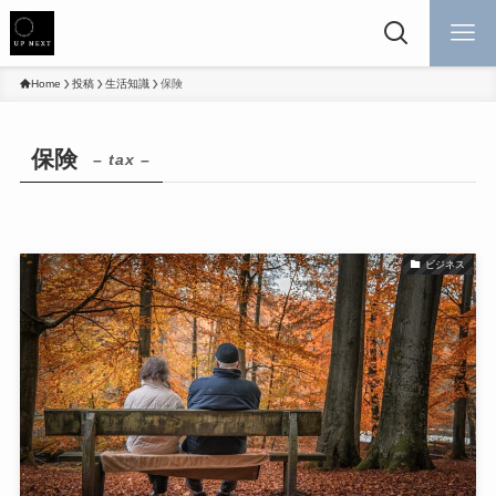
Home
投稿
生活知識
保険
保険
– tax –
ビジネス