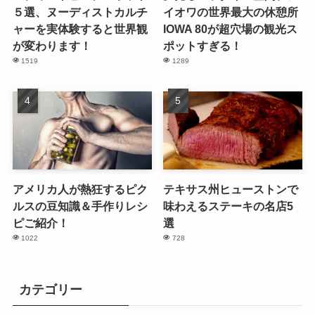
５選、ヌーディストカルチ
イオワの世界最大の休憩所
ャーを実体験すると世界観
IOWA 80が超穴場の観光ス
が変わります！
ポットすぎる！
1519
1289
アメリカ人が熱狂するピク
テキサス州ヒューストンで
ルスの豆知識＆手作りレシ
味わえるステーキの名店5
ピご紹介！
選
1022
728
カテゴリー