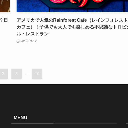
？日
アメリカで人気のRainforest Cafe（レインフォレス
カフェ）！子供でも大人でも楽しめる不思議なトロピ
ル・レストラン
2019-03-12
2
3
...
10
MENU