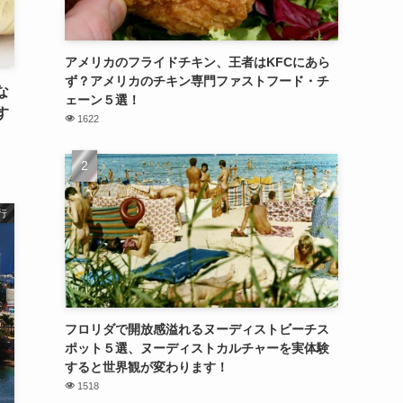
アメリカのフライドチキン、王者はKFCにあら
ず？アメリカのチキン専門ファストフード・チ
な
ェーン５選！
す
1622
行
フロリダで開放感溢れるヌーディストビーチス
ポット５選、ヌーディストカルチャーを実体験
すると世界観が変わります！
1518