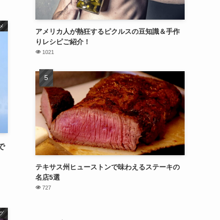
メ
アメリカ人が熱狂するピクルスの豆知識＆手作
りレシピご紹介！
1021
で
テキサス州ヒューストンで味わえるステーキの
名店5選
727
グ