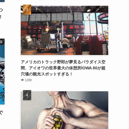
つ
！
識
アメリカのトラック野郎が夢見るパラダイス空
間、アイオワの世界最大の休憩所IOWA 80が超
穴場の観光スポットすぎる！
1288
で