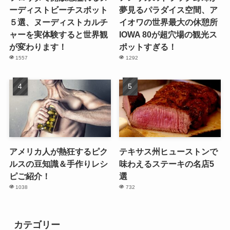
ーディストビーチスポット
夢見るパラダイス空間、ア
５選、ヌーディストカルチ
イオワの世界最大の休憩所
ャーを実体験すると世界観
IOWA 80が超穴場の観光ス
が変わります！
ポットすぎる！
1557
1292
アメリカ人が熱狂するピク
テキサス州ヒューストンで
ルスの豆知識＆手作りレシ
味わえるステーキの名店5
ピご紹介！
選
1038
732
カテゴリー